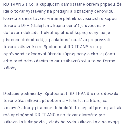
RD TRANS s.r.o. a kupujúcim samostatne okrem prípadu, že
ide o tovar vystavený na predajni a označený cenovkou.
Konečná cena tovaru vrátane platieb súvisiacich s kúpou
tovaru s DPH (ďalej len „ kúpna cena“) je uvedená v
daňovom doklade. Pokiaľ splatnosť kúpnej ceny nie je
písomne dohodnutá, jej splatnosť nastáva pri prevzatí
tovaru zákazníkom. Spoločnosť RD TRANS s.r.o. je
oprávnená požadovať úhradu kúpnej ceny alebo jej časti
ešte pred odovzdaním tovaru zákazníkovi a to vo forme
zálohy.
Dodacie podmienky: Spoločnosť RD TRANS s.r.o. odovzdá
tovar zákazníkovi spôsobom a v lehote, na ktorej sa
zmluvné strany písomne dohodnú to neplatí pre prípad, ak
má spoločnosť RD TRANS s.r.o. tovar okamžite pre
zákazníka k dispozícii, vtedy ho vydá zákazníkovi na svojej