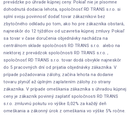
prevádzke po úhrade kúpnej ceny. Pokiaľ nie je písomne
dohodnutá dodacia lehota, spoločnosť RD TRANS s.r.o. si
splní svoju povinnosť dodať tovar zákazníkovi bez
zbytočného odkladu po tom, ako ho pre zákazníka obstará,
najneskôr do 12 týždňov od uzavretia kúpnej zmluvy. Pokiaľ
sa tovar v čase doručenia objednávky nachádza na
centrálnom sklade spoločnosti RD TRANS s.r.o. alebo na
niektorej z prevádzok spoločnosti RD TRANS s.r.o. ,
spoločnosť RD TRANS s.r.o. tovar dodá obvykle najneskôr
do 5 pracovných dní od prijatia objednávky zákazníka. V
prípade požadovania zálohy, začína lehota na dodanie
tovaru plynúť až úplným zaplatením zálohy zo strany
zákazníka. V prípade omeškania zákazníka s úhradou kúpnej
ceny je zákazník povinný zaplatiť spoločnosti RD TRANS
s.r.o. zmluvnú pokutu vo výške 0,02% za každý deň
omeškania a zákonný úrok z omeškania vo výške 5% ročne.