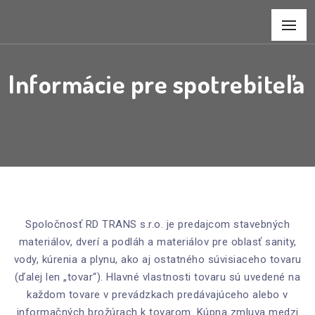
Informácie pre spotrebiteľa
Spoločnosť RD TRANS s.r.o. je predajcom stavebných
materiálov, dverí a podláh a materiálov pre oblasť sanity,
vody, kúrenia a plynu, ako aj ostatného súvisiaceho tovaru
(ďalej len „tovar“). Hlavné vlastnosti tovaru sú uvedené na
každom tovare v prevádzkach predávajúceho alebo v
informačných brožúrach k tovarom. Kúpna zmluva medzi