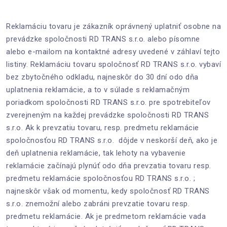
Reklamáciu tovaru je zákazník oprávnený uplatniť osobne na
prevádzke spoločnosti RD TRANS s.r.o. alebo písomne
alebo e-mailom na kontaktné adresy uvedené v záhlaví tejto
listiny. Reklamáciu tovaru spoločnosť RD TRANS s.r.o. vybaví
bez zbytočného odkladu, najneskôr do 30 dní odo dňa
uplatnenia reklamácie, a to v súlade s reklamačným
poriadkom spoločnosti RD TRANS s.r.o. pre spotrebiteľov
zverejneným na každej prevádzke spoločnosti RD TRANS
s.r.o. Ak k prevzatiu tovaru, resp. predmetu reklamácie
spoločnosťou RD TRANS s.r.o. dôjde v neskorší deň, ako je
deň uplatnenia reklamácie, tak lehoty na vybavenie
reklamácie začínajú plynúť odo dňa prevzatia tovaru resp.
predmetu reklamácie spoločnosťou RD TRANS s.r.o. ;
najneskôr však od momentu, kedy spoločnosť RD TRANS
s.r.o. znemožní alebo zabráni prevzatie tovaru resp.
predmetu reklamácie. Ak je predmetom reklamácie vada