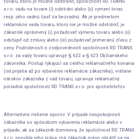
tovaru, ktorú je možné odstrániť, spoločnosť RD TRANS
s.r.o. vadu na tovare (i) odstráni alebo (ii) vymení tovar,
resp. jeho vadnú časť za bezvadnú. Ak je predmetom
reklamácie vada tovaru, ktorú nie je možné odstrániť, je
zákazník oprávnený (i) požadovať výmenu tovaru alebo (ii)
odstúpiť od zmluvy alebo (iii) požadovať primeranú zľavu z
ceny. Podrobnosti o zodpovednosti spoločnosti RD TRANS
s.r.o. za vady tovaru upravuje § 622 a § 623 Občianskeho
zákonníka. Postup týkajúci sa celého reklamačného konania
(od prijatia až po vybavenie reklamácie zákazníka), vrátane
nárokov zákazníka z vád tovaru, upravuje reklamačný
poriadok spoločnosti RD TRANS s.r.o. pre spotrebiteľov.
Alternatívne riešenie sporov: V prípade nespokojnosti
zákazníka so spôsobom vybavenia reklamácie alebo v
prípade, ak sa zákazník domnieva, že spoločnosť RD TRANS
s.r.o. porušila jeho práva, má zákazník právo obrátiť sa na