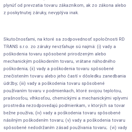
plynúť od prevzatia tovaru zákazníkom, ak zo zákona alebo
z poskytnutej záruky, nevyplýva inak.
Skutočnosťami, na ktoré sa zodpovednosť spoločnosti RD
TRANS s.r.o. zo záruky nevzťahuje sú najmä: (i) vady a
poškodenia tovaru spôsobené prirodzeným alebo
mechanickým poškodením tovaru, vrátane náhodného
poškodenia; (ii) vady a poškodenia tovaru spôsobené
znečistením tovaru alebo jeho častí v dôsledku zanedbania
údržby; (iii) vady a poškodenia tovaru spôsobené
používaním tovaru v podmienkach, ktoré svojou teplotou,
prašnosťou, vlhkosťou, chemickými a mechanickými vplyvmi
prostredia nezodpovedajú podmienkam, v ktorých sa tovar
bežne používa; (iv) vady a poškodenia tovaru spôsobené
násilným poškodením tovaru; (v) vady a poškodenia tovaru
spôsobené nedodržaním zásad používania tovaru; (vi) vady