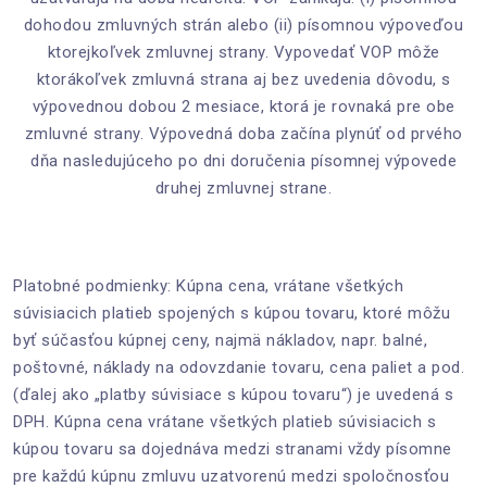
dohodou zmluvných strán alebo (ii) písomnou výpoveďou
ktorejkoľvek zmluvnej strany. Vypovedať VOP môže
ktorákoľvek zmluvná strana aj bez uvedenia dôvodu, s
výpovednou dobou 2 mesiace, ktorá je rovnaká pre obe
zmluvné strany. Výpovedná doba začína plynúť od prvého
dňa nasledujúceho po dni doručenia písomnej výpovede
druhej zmluvnej strane.
Platobné podmienky: Kúpna cena, vrátane všetkých
súvisiacich platieb spojených s kúpou tovaru, ktoré môžu
byť súčasťou kúpnej ceny, najmä nákladov, napr. balné,
poštovné, náklady na odovzdanie tovaru, cena paliet a pod.
(ďalej ako „platby súvisiace s kúpou tovaru“) je uvedená s
DPH. Kúpna cena vrátane všetkých platieb súvisiacich s
kúpou tovaru sa dojednáva medzi stranami vždy písomne
pre každú kúpnu zmluvu uzatvorenú medzi spoločnosťou