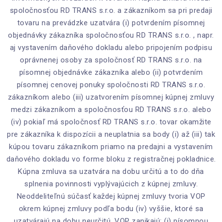
spoločnosťou RD TRANS s.r.o. a zákazníkom sa pri predaji
tovaru na prevádzke uzatvára (i) potvrdením písomnej
objednávky zákazníka spoločnosťou RD TRANS s.r.o. , napr.
aj vystavením daňového dokladu alebo pripojením podpisu
oprávnenej osoby za spoločnosť RD TRANS s.r.o. na
písomnej objednávke zákazníka alebo (ii) potvrdením
písomnej cenovej ponuky spoločnosti RD TRANS s.r.o.
zákazníkom alebo (iii) uzatvorením písomnej kúpnej zmluvy
medzi zákazníkom a spoločnosťou RD TRANS s.r.o. alebo
(iv) pokiaľ má spoločnosť RD TRANS s.r.o. tovar okamžite
pre zákazníka k dispozícii a neuplatnia sa body (i) až (iii) tak
kúpou tovaru zákazníkom priamo na predajni a vystavením
daňového dokladu vo forme bloku z registračnej pokladnice.
Kúpna zmluva sa uzatvára na dobu určitú a to do dňa
splnenia povinnosti vyplývajúcich z kúpnej zmluvy.
Neoddeliteľnú súčasť každej kúpnej zmluvy tvoria VOP
okrem kúpnej zmluvy podľa bodu (iv) vyššie, ktoré sa
uzatvárajú na dobu neurčitú. VOP zanikajú: (i) písomnou