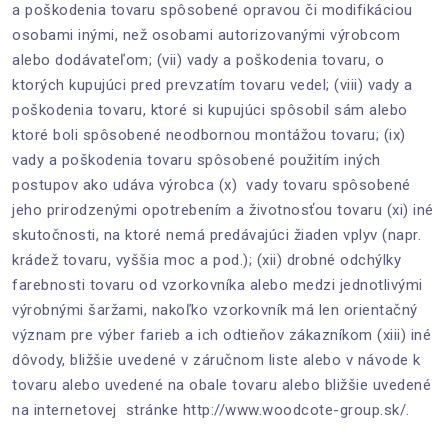
a poškodenia tovaru spôsobené opravou či modifikáciou
osobami inými, než osobami autorizovanými výrobcom
alebo dodávateľom; (vii) vady a poškodenia tovaru, o
ktorých kupujúci pred prevzatím tovaru vedel; (viii) vady a
poškodenia tovaru, ktoré si kupujúci spôsobil sám alebo
ktoré boli spôsobené neodbornou montážou tovaru; (ix)
vady a poškodenia tovaru spôsobené použitím iných
postupov ako udáva výrobca (x) vady tovaru spôsobené
jeho prirodzenými opotrebením a životnosťou tovaru (xi) iné
skutočnosti, na ktoré nemá predávajúci žiaden vplyv (napr.
krádež tovaru, vyššia moc a pod.); (xii) drobné odchýlky
farebnosti tovaru od vzorkovníka alebo medzi jednotlivými
výrobnými šaržami, nakoľko vzorkovník má len orientačný
význam pre výber farieb a ich odtieňov zákazníkom (xiii) iné
dôvody, bližšie uvedené v záručnom liste alebo v návode k
tovaru alebo uvedené na obale tovaru alebo bližšie uvedené
na internetovej stránke http://www.woodcote-group.sk/.