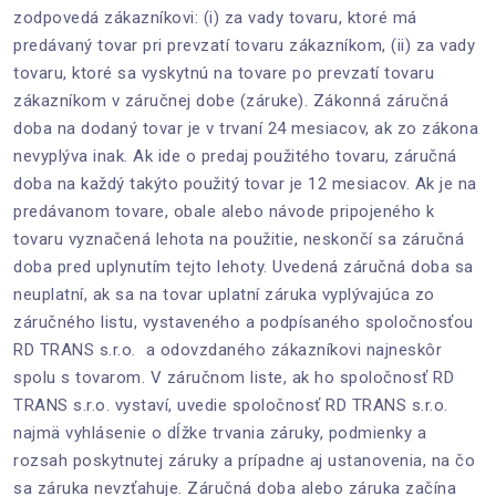
zodpovedá zákazníkovi: (i) za vady tovaru, ktoré má
predávaný tovar pri prevzatí tovaru zákazníkom, (ii) za vady
tovaru, ktoré sa vyskytnú na tovare po prevzatí tovaru
zákazníkom v záručnej dobe (záruke). Zákonná záručná
doba na dodaný tovar je v trvaní 24 mesiacov, ak zo zákona
nevyplýva inak. Ak ide o predaj použitého tovaru, záručná
doba na každý takýto použitý tovar je 12 mesiacov. Ak je na
predávanom tovare, obale alebo návode pripojeného k
tovaru vyznačená lehota na použitie, neskončí sa záručná
doba pred uplynutím tejto lehoty. Uvedená záručná doba sa
neuplatní, ak sa na tovar uplatní záruka vyplývajúca zo
záručného listu, vystaveného a podpísaného spoločnosťou
RD TRANS s.r.o. a odovzdaného zákazníkovi najneskôr
spolu s tovarom. V záručnom liste, ak ho spoločnosť RD
TRANS s.r.o. vystaví, uvedie spoločnosť RD TRANS s.r.o.
najmä vyhlásenie o dĺžke trvania záruky, podmienky a
rozsah poskytnutej záruky a prípadne aj ustanovenia, na čo
sa záruka nevzťahuje. Záručná doba alebo záruka začína